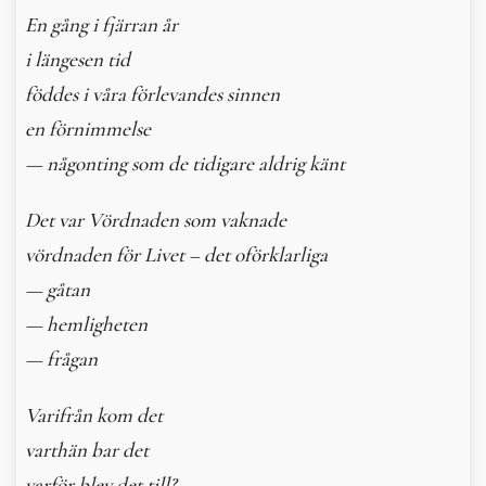
En gång i fjärran år
In English
i längesen tid
föddes i våra förlevandes sinnen
en förnimmelse
— någonting som de tidigare aldrig känt
Det var Vördnaden som vaknade
vördnaden för Livet – det oförklarliga
— gåtan
— hemligheten
— frågan
Varifrån kom det
varthän bar det
varför blev det till?