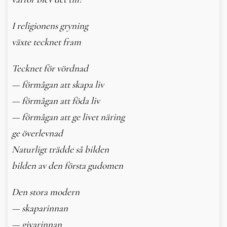
I religionens gryning
växte tecknet fram
Tecknet för vördnad
— förmågan att skapa liv
— förmågan att föda liv
— förmågan att ge livet näring
ge överlevnad
Naturligt trädde så bilden
bilden av den första gudomen
Den stora modern
— skaparinnan
— givarinnan