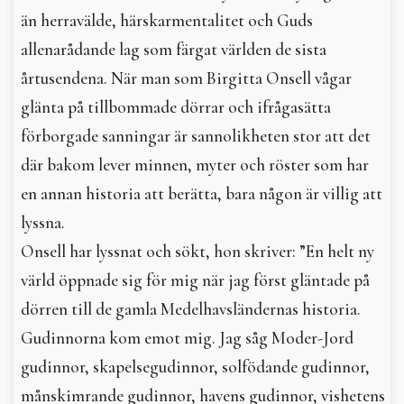
än herravälde, härskarmentalitet och Guds
allenarådande lag som färgat världen de sista
årtusendena. När man som Birgitta Onsell vågar
glänta på tillbommade dörrar och ifrågasätta
förborgade sanningar är sannolikheten stor att det
där bakom lever minnen, myter och röster som har
en annan historia att berätta, bara någon är villig att
lyssna.
Onsell har lyssnat och sökt, hon skriver: ”En helt ny
värld öppnade sig för mig när jag först gläntade på
dörren till de gamla Medelhavsländernas historia.
Gudinnorna kom emot mig. Jag såg Moder-Jord
gudinnor, skapelsegudinnor, solfödande gudinnor,
månskimrande gudinnor, havens gudinnor, vishetens