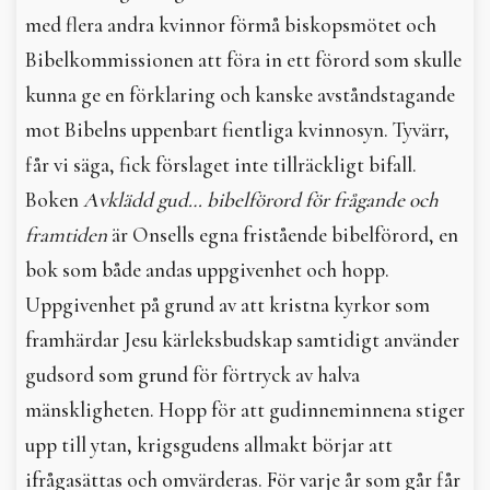
med flera andra kvinnor förmå biskopsmötet och
Bibelkommissionen att föra in ett förord som skulle
kunna ge en förklaring och kanske avståndstagande
mot Bibelns uppenbart fientliga kvinnosyn. Tyvärr,
får vi säga, fick förslaget inte tillräckligt bifall.
Boken
Avklädd gud… bibelförord för frågande och
framtiden
är Onsells egna fristående bibelför­ord, en
bok som både andas uppgivenhet och hopp.
Uppgivenhet på grund av att kristna kyrkor som
framhärdar Jesu kärleksbudskap samtidigt använder
gudsord som grund för förtryck av halva
mänskligheten. Hopp för att gudinneminnena stiger
upp till ytan, krigsgudens allmakt börjar att
ifrågasättas och omvärderas. För varje år som går får