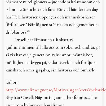
närmaste nureligioners – judendom kristendom och
islam – största hot och fara. För vad händer den dag
när Hela historien uppdagas och människorna ser
förförelsen? När lögnen står naken och gemenheten
drabbar oss?”
Onsell har lämnat en rik skatt av
gudinneminnen till alla oss som söker och undrar. på
så vis har varje genertion av kvinnor, människor,
möjlighet att bygga på, vidarutveckla och fördjupa
kunskapen om sig själva, sin historia och omvärld.
Källor:
http://www.elinwagner.se/MotiveringarAretsVackarklo
Birgitta Onsell: Någonting annat har funnits… Tio
essäer om kvinnor och gudinnor