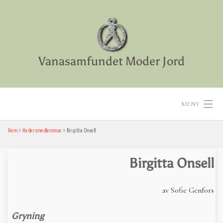
Skip
to
content
Vanasamfundet Moder Jord
MENY
Hem
Hedersmedlemmar
Birgitta Onsell
Hem
Aktiviteter
Birgitta Onsell
Texter
av Sofie Genfors
Diverse
Gryning