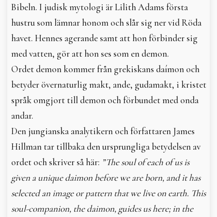
Bibeln. I judisk mytologi är Lilith Adams första
In English
hustru som lämnar honom och slår sig ner vid Röda
havet. Hennes agerande samt att hon förbinder sig
med vatten, gör att hon ses som en demon.
Ordet demon kommer från grekiskans daímon och
betyder övernaturlig makt, ande, gudamakt, i kristet
språk omgjort till demon och förbundet med onda
andar.
Den jungianska analytikern och författaren James
Hillman tar tillbaka den ursprungliga betydelsen av
ordet och skriver så här:
”The soul of each of us is
given a unique daimon before we are born, and it has
selected an image or pattern that we live on earth. This
soul-companion, the daimon, guides us here; in the