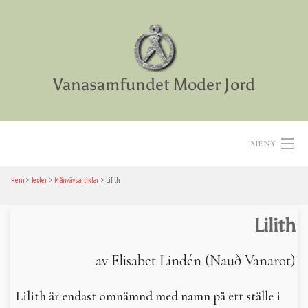
Skip
to
content
Vanasamfundet Moder Jord
MENY
Hem
Texter
Månvävsartiklar
Lilith
Hem
Aktiviteter
Lilith
Texter
av Elisabet Lindén (Nauð Vanarot)
Diverse
Lilith är endast omnämnd med namn på ett ställe i