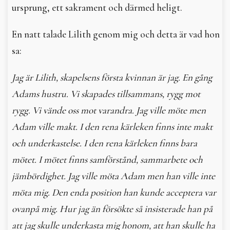
ursprung, ett sakrament och därmed heligt.
En natt talade Lilith genom mig och detta är vad hon
sa:
Jag är Lilith, skapelsens första kvinnan är jag. En gång
Adams hustru. Vi skapades tillsammans, rygg mot
rygg. Vi vände oss mot varandra. Jag ville möte men
Adam ville makt. I den rena kärleken finns inte makt
och underkastelse. I den rena kärleken finns bara
mötet. I mötet finns samförstånd, sammarbete och
jämbördighet. Jag ville möta Adam men han ville inte
möta mig. Den enda position han kunde acceptera var
ovanpå mig. Hur jag än försökte så insisterade han på
att jag skulle underkasta mig honom, att han skulle ha