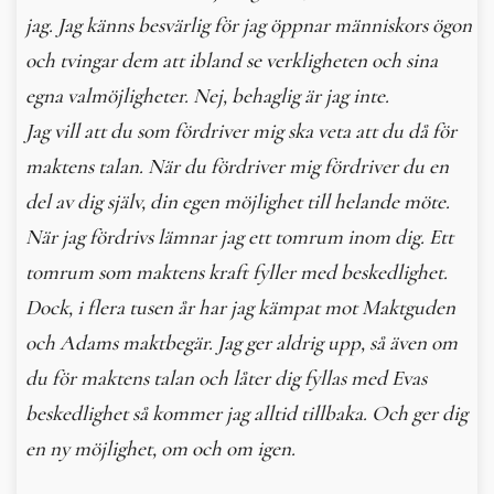
jag. Jag känns besvärlig för jag öppnar människors ögon
och tvingar dem att ibland se verkligheten och sina
egna valmöjligheter. Nej, behaglig är jag inte.
Jag vill att du som fördriver mig ska veta att du då för
maktens talan. När du fördriver mig fördriver du en
del av dig själv, din egen möjlighet till helande möte.
När jag fördrivs lämnar jag ett tomrum inom dig. Ett
tomrum som maktens kraft fyller med beskedlighet.
Dock, i flera tusen år har jag kämpat mot Maktguden
och Adams maktbegär. Jag ger aldrig upp, så även om
du för maktens talan och låter dig fyllas med Evas
beskedlighet så kommer jag alltid tillbaka. Och ger dig
en ny möjlighet, om och om igen.