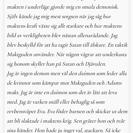
makten i underläge gjorde mig en smula demonisk.
Själv kände jag mig mest sorgsen när jag såg hur
maktens kraft växte sig allt starkare och hur maktens
bild av verkligheten blev nästan allenarådande. Jag
blev beskylld för att ha tagit Satan till älskare. En taktik
Maktguden använder. När någon vägrar att underkasta
sig honom skyller han på Satan och Djävulen.
Jag är ingen demon men väl den daímon som leder alla
de kvinnor som kämpar mot Maktguden och Adams
makt. Jag är inte en daímon som det är lätt att leva
med. Jag är varken snäll eller behaglig så som
revbensvåpet Eva. Eva föder barnen och skickar ut dem
att bli slaktade i maktens krig. Sen gråter hon och tvår
sina händer. Hon hade ju inget val, stackarn. Så icke