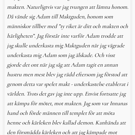
makten. Naturligtvis var jag tvungen att lämna honom.
Då vände sig Adam till Maktguden, honom som
människor tillber med ”ty riket är ditt och makten och
härligheten”. Jag förstår inte varför Adam trodde att
jag skulle underkasta mig Maktguden när jag vägrade
underkasta mig Adam som jag älskade. Och visst
gjorde det ont när jag såg att Adam tagit en annan
hustru men mest blev jag rädd eftersom jag förstod att
genom detta var spelet makt - underkastelse etablerat i
världen. Trots det gav jag inte upp. Envist fortsatte jag
att kämpa för mötet, mot makten. Jag som var Innanas
hand och förde männen till templet för att möta
henne och kärleken blev kallad demon. Kanhända att
den försmådda kärleken och att jag kämpade mot