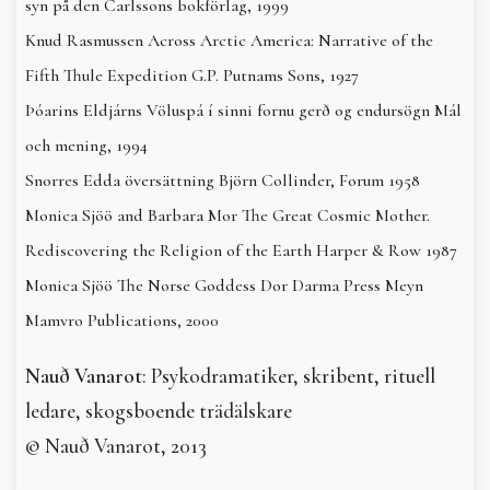
syn på den Carlssons bokförlag, 1999
Knud Rasmussen Across Arctic America: Narrative of the
Fifth Thule Expedition G.P. Putnams Sons, 1927
Þóarins Eldjárns Völuspá í sinni fornu gerð og endursögn Mál
och mening, 1994
Snorres Edda översättning Björn Collinder, Forum 1958
Monica Sjöö and Barbara Mor The Great Cosmic Mother.
Rediscovering the Religion of the Earth Harper & Row 1987
Monica Sjöö The Norse Goddess Dor Darma Press Meyn
Mamvro Publications, 2000
Nauð Vanarot
: Psykodramatiker, skribent, rituell
ledare, skogsboende trädälskare
© Nauð Vanarot, 2013