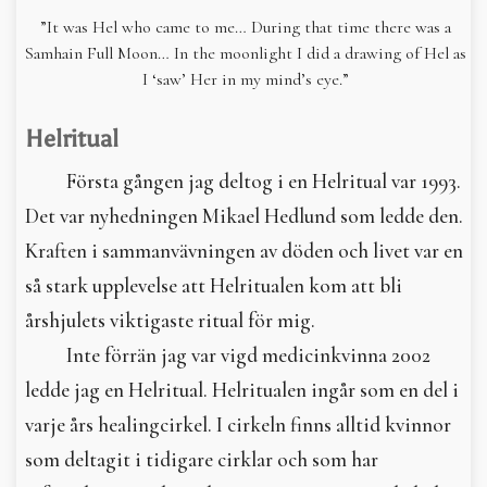
”It was Hel who came to me… During that time there was a
Samhain Full Moon… In the moonlight I did a drawing of Hel as
I ‘saw’ Her in my mind’s eye.”
Helritual
Första gången jag deltog i en Helritual var 1993.
Det var nyhedningen Mikael Hedlund som ledde den.
Kraften i sammanvävningen av döden och livet var en
så stark upplevelse att Helritualen kom att bli
årshjulets viktigaste ritual för mig.
Inte förrän jag var vigd medicinkvinna 2002
ledde jag en Helritual. Helritualen ingår som en del i
varje års healingcirkel. I cirkeln finns alltid kvinnor
som deltagit i tidigare cirklar och som har