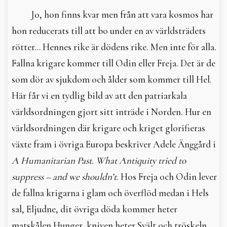
Jo, hon finns kvar men från att vara kosmos har
hon reducerats till att bo under en av världsträdets
rötter… Hennes rike är dödens rike. Men inte för alla.
Fallna krigare kommer till Odin eller Freja. Det är de
som dör av sjukdom och ålder som kommer till Hel.
Här får vi en tydlig bild av att den patriarkala
världsordningen gjort sitt inträde i Norden. Hur en
världsordningen där krigare och kriget glorifieras
växte fram i övriga Europa beskriver Adele Änggård i
A Humanitarian Past. What Antiquity tried to
suppress – and we shouldn’t
. Hos Freja och Odin lever
de fallna krigarna i glam och överflöd medan i Hels
sal, Eljudne, dit övriga döda kommer heter
matskålen Hunger, kniven heter Svält och tröskeln