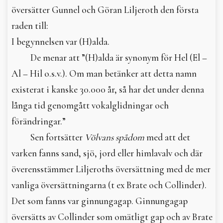
översätter Gunnel och Göran Liljeroth den första
raden till:
I begynnelsen var (H)alda.
De menar att ”(H)alda är synonym för Hel (El –
Al – Hil o.s.v.). Om man betänker att detta namn
existerat i kanske 30.000 år, så har det under denna
långa tid genomgått vokalglidningar och
förändringar.”
Sen fortsätter
Völvans spådom
med att det
varken fanns sand, sjö, jord eller himlavalv och där
överensstämmer Liljeroths översättning med de mer
vanliga översättningarna (t ex Brate och Collinder).
Det som fanns var ginnungagap. Ginnungagap
översätts av Collinder som omätligt gap och av Brate