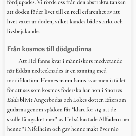
fördjupades. Vi rörde oss från den abstrakta tanken
att döden föder livet till en reell erfarenhet av att
livet växer ur döden, vilket kändes både starkt och
livsbejakande.
Från kosmos till dödgudinna
Att Hel fanns kvar i människors medvetande
när Eddan nedtecknades är en sanning med
modifikation. Hennes namn fanns kvar men istället
för att ses som kosmos föderska har hon i Snorres
Edda
blivit Angerbodas och Lokes dotter. Eftersom
gudarna genom spådom får ”klart för sig att de
skulle få mycket men” av Hel så kastade Allfadern ner
henne ”i Nifelheim och gav henne makt över nio