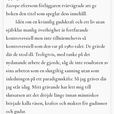
Europe
eftersom förläggaren tvärvägrade att ge
boken den titel som speglar dess innehåll.
Idén om en kvinnlig gudskraft och ett liv utan
självklar manlig överhöghet är fortfarande
kontroversiell men inte tillnärmelsevis så
kontroversiell som den var på 1980-talet. De grävde
där de stod då. Troligtvis, med tanke på det
nydanande arbete de gjorde, såg de inte resultaten av
sina arbeten som en slutgiltig sanning utan som
inledningen på ett paradigmskifte. Så jag gräver där
jag står idag. Mitt grävande har lett mig till
slutsatsen att det dröjde länge innan människor
började kalla väsen, krafter och makter för gudinnor
och gudar.