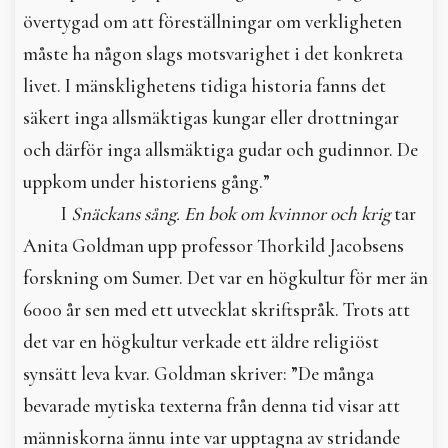
övertygad om att föreställningar om verkligheten
måste ha någon slags motsvarighet i det konkreta
livet. I mänsklighetens tidiga historia fanns det
säkert inga allsmäktigas kungar eller drottningar
och därför inga allsmäktiga gudar och gudinnor. De
uppkom under historiens gång.”
I
Snäckans sång. En bok om kvinnor och krig
tar
Anita Goldman upp professor Thorkild Jacobsens
forskning om Sumer. Det var en högkultur för mer än
6000 år sen med ett utvecklat skriftspråk. Trots att
det var en högkultur verkade ett äldre religiöst
synsätt leva kvar. Goldman skriver: ”De många
bevarade mytiska texterna från denna tid visar att
människorna ännu inte var upptagna av stridande