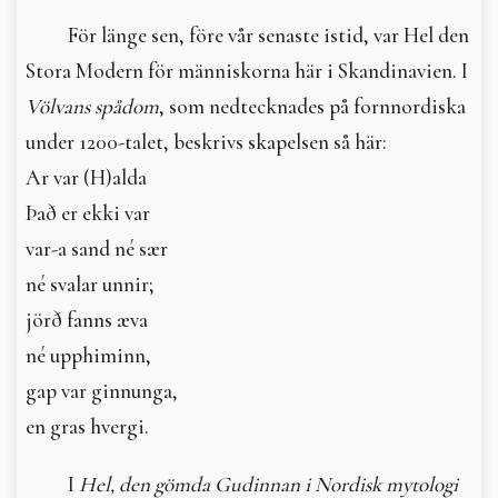
In English
För länge sen, före vår senaste istid, var Hel den
Stora Modern för människorna här i Skandinavien. I
Völvans spådom
, som nedtecknades på fornnordiska
under 1200-talet, beskrivs skapelsen så här:
Ar var (H)alda
Það er ekki var
var-a sand né sær
né svalar unnir;
jörð fanns æva
né upphiminn,
gap var ginnunga,
en gras hvergi.
I
Hel, den gömda Gudinnan i Nordisk mytologi