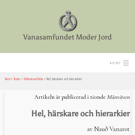
Skip
to
content
Vanasamfundet Moder Jord
MENY
Hem
Texter
Månvävsartiklar
Hel, härskare och hierarkier
Hem
Aktiviteter
Artikeln är publicerad i tionde
Månväven
Texter
Hel, härskare och hierarkier
Diverse
av Nauð Vanarot