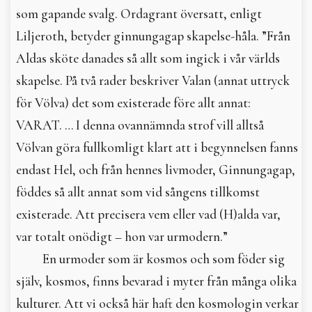
som gapande svalg. Ordagrant översatt, enligt
Liljeroth, betyder ginnungagap skapelse-håla. ”Från
Aldas sköte danades så allt som ingick i vår världs
skapelse. På två rader beskriver Valan (annat uttryck
för Völva) det som existerade före allt annat:
VARAT. … I denna ovannämnda strof vill alltså
Völvan göra fullkomligt klart att i begynnelsen fanns
endast Hel, och från hennes livmoder, Ginnungagap,
föddes så allt annat som vid sångens tillkomst
existerade. Att precisera vem eller vad (H)alda var,
var totalt onödigt – hon var urmodern.”
En urmoder som är kosmos och som föder sig
själv, kosmos, finns bevarad i myter från många olika
kulturer. Att vi också här haft den kosmologin verkar