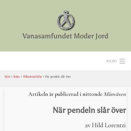
Skip
to
content
Vanasamfundet Moder Jord
MENY
Hem
Texter
Månvävsartiklar
När pendeln slår över
Hem
Aktiviteter
Artikeln är publicerad i nittonde
Månväven
Texter
När pendeln slår över
Diverse
av Hild Lorentzi