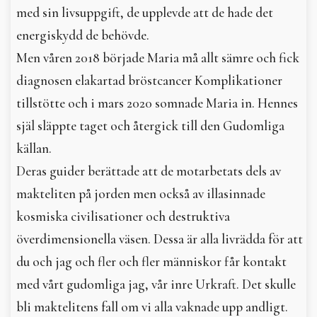
med sin livsuppgift, de upplevde att de hade det
energiskydd de behövde.
Men våren 2018 började Maria må allt sämre och fick
diagnosen elakartad bröstcancer Komplikationer
tillstötte och i mars 2020 somnade Maria in. Hennes
själ släppte taget och återgick till den Gudomliga
källan.
Deras guider berättade att de motarbetats dels av
makteliten på jorden men också av illasinnade
kosmiska civilisationer och destruktiva
överdimensionella väsen. Dessa är alla livrädda för att
du och jag och fler och fler människor får kontakt
med vårt gudomliga jag, vår inre Urkraft. Det skulle
bli maktelitens fall om vi alla vaknade upp andligt.