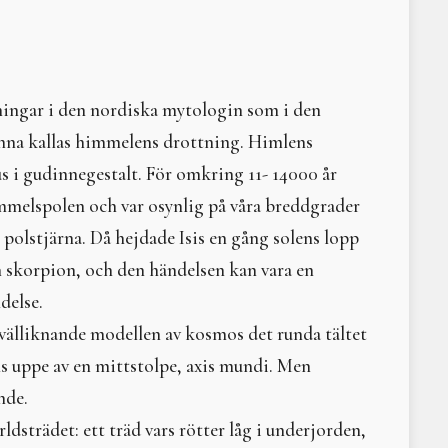
Sommarkurs och tretton 
Livets dans – återskap
Gammelmor Spindel
Nerthus
ningar i den nordiska mytologin som i den
Kybele och Çatalhöyük: 
Hel
nanna kallas himmelens drottning. Himlens
Litteraturtips - Den Sa
rius i gudinnegestalt. För omkring 11- 14000 år
Omedvetna könsnorme
himmelspolen och var osynlig på våra breddgrader
Lilith
I Gammelmor Spindels n
olstjärna. Då hejdade Isis en gång solens lopp
Litteraturtips: Det vild
en skorpion, och den händelsen kan vara en
Djur och människa i for
delse.
Eken talar...
Trädgårdsterapi som reh
välliknande modellen av kosmos det runda tältet
Komtemåtta – en banbry
s uppe av en mittstolpe, axis mundi. Men
Litteraturtips: När ele
nde.
Dansa med mod på denn
Vi firar vintersolståndet
ldsträdet: ett träd vars rötter låg i underjorden,