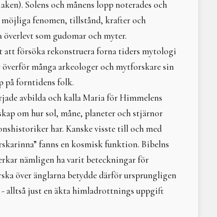
diaken). Solens och månens lopp noterades och
HEXIKON
Övergångs- och förbinde
möjliga fenomen, tillstånd, krafter och
Min måne
ra överlevt som gudomar och myter.
Möte med Moder Mylla
t att försöka rekonstruera forna tiders mytologi
Freja och Frölunda
Bildstenen från Smiss i 
rr överför många arkeologer och mytforskare sin
Afrodite
p på forntidens folk.
Makt, herravälde och kv
örjade avbilda och kalla Maria för Himmelens
När indiankvinnorna tvi
Jättinnor, jättar och gu
kap om hur sol, måne, planeter och stjärnor
Ner med kejsarens herr
onshistoriker har. Kanske visste till och med
Hilma af Klint
ärskarinna” fanns en kosmisk funktion. Bibelns
Changing Woman – omva
Litteraturtips: The Grea
erkar nämligen ha varit beteckningar för
Mytisk, magisk, mångfa
ärska över änglarna betydde därför ursprungligen
Ananke - Nödvändighet
 - alltså just en äkta himladrottnings uppgift
Litteraturtips; The God
Sunnas hjul – den eviga
Rörelse i väven