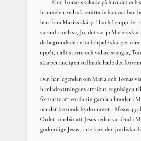
Men Tomas skakade på huvudet och sa,
himmelen; och så berättade han vad han h
han fram Marias skärp. Han lyfte upp det så
varandra och sa, Jo, det var ju Marias skä
de begrundade detta började skärpet röra 
uppåt, i allt större och vidare svängar, To
skärpet äntligen stillnade hade det förvan
Den här legenden om Maria och Tomas visa
himladrottningens attribut: regnbågen ti
fortsatte att vörda sin gamla allmoder i 
när det berömda kyrkomötet i Efesos 431 b
Ordet innebär att Jesus redan var Gud i M
gudomlige Jesus, inte bara den jordiska d