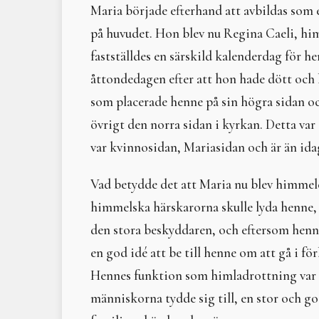
Maria började efterhand att avbildas som 
på huvudet. Hon blev nu Regina Caeli, h
fastställdes en särskild kalenderdag för h
åttondedagen efter att hon hade dött och
som placerade henne på sin högra sidan oc
övrigt den norra sidan i kyrkan. Detta var
var kvinnosidan, Mariasidan och är än ida
Vad betydde det att Maria nu blev himmele
himmelska härskarorna skulle lyda henne,
den stora beskyddaren, och eftersom henn
en god idé att be till henne om att gå i fö
Hennes funktion som himladrottning var e
människorna tydde sig till, en stor och g