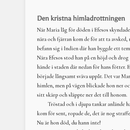
Den kristna himladrottningen
När Maria låg för döden i Efesos skyndade
nära och fjärran kom de för att ta avsked
befann sig i Indien där han byggde ett temp
Nära Efesos stod han på en höjd och drog 
hände i staden där nedan för hans fötter. E
började långsamt sväva uppåt. Det var Mari
himlen, men på vägen blickade hon ner oc
sitt skärp och släppte ner det till honom.
Tröstad och i djupa tankar anlände ha
kom för sent, ropade de, det är nog straffe
Nu är hon död, du hann inte!