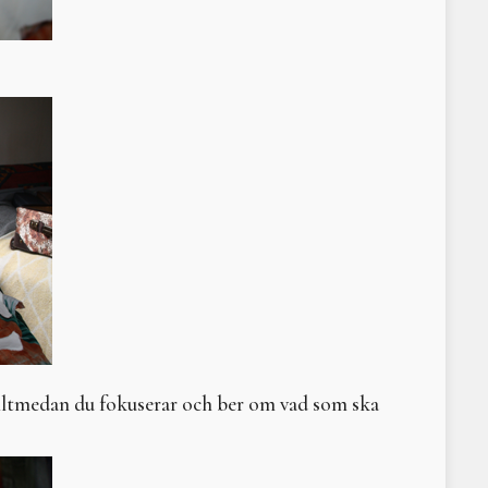
Att arbeta och leva med
En fiskarsames shaman
Medan shamanen kammar
Vi dansar till jordmoder
Lakota böneknyten
Sommarkurs och tretton 
Moder motstånd
Litteraturtips: Vargatta
Om Monica Sjöö
Litteraturtips - Nina Bjö
En natt, en dag, en upp
Three States of Reality
Native American Ritual 
Fötter och rötter – kon
Himladrottningar
alltmedan du fokuserar och ber om vad som ska
Denna dagen ett liv…
Vi behöver varandra, n
Gamla europeiska figuri