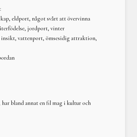
Sommarkurs och tretton 
:
Livets dans – återskap
skap, eldport, något svårt att övervinna
Gammelmor Spindel
Nerthus
återfödelse, jordport, vinter
Kybele och Çatalhöyük: 
 insikt, vattenport, ömsesidig attraktion,
Hel
Litteraturtips - Den Sa
Omedvetna könsnorme
lbordan
Lilith
I Gammelmor Spindels n
Litteraturtips: Det vild
Djur och människa i for
Eken talar...
Trädgårdsterapi som reh
 har bland annat en fil mag i kultur och
Komtemåtta – en banbry
Litteraturtips: När ele
Dansa med mod på denn
Vi firar vintersolståndet