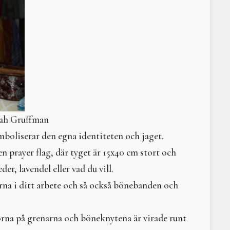
Nerthus och hennes va
Intervju med Shirley E
Ragnarök, pandemi och 
Litteraturtips: Naturen 
Tara
När pendeln slår över
Labyrinter
Solens gudinna i nordis
HOMO IMBIBIS
Moder Jords helande ska
nah Gruffman
Medusa
mboliserar den egna identiteten och jaget.
Litteraturtips – Naomi M
Hathor
en prayer flag, där tyget är 15x40 cm stort och
Komplett komplementär
r, lavendel eller vad du vill.
Den ekonomiska enfalde
rna i ditt arbete och så också bönebanden och
Att leva med Moder Jor
Uråldrig kunskap
I sat by the ocean and 
rna på grenarna och böneknytena är virade runt
Loke