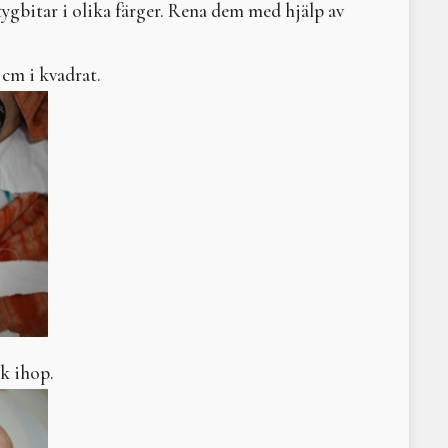
ygbitar i olika färger. Rena dem med hjälp av
Sommarsolståndsritual 2 juli 2022
Litteraturtips: Arvet eft
Vårdagjämning med svetthydda 2022
Gudinnor - levande sym
Årscirkel 2022
Litteraturtips - Tyst hav
 cm i kvadrat.
Solen i våra hjärtan - vintersolstånd 2021
Omma
Helseminarium 2021
Vad har feminism med N
I trummans takt
Litteraturtips: Bilden a
Höstsvett 2021
Demeter
Vårsvett med stombyte 2021
Litteraturtips - Braidin
Digital årscirkel 2021
Och männen skall lyssna
Changing Times - the Next Step to Becoming Who We Are. 
Den som ser banden till
Solen i våra hjärtan - vintersolstånd 2024
Litteraturtips – Den sv
Vintersolstånd 2024
Moder Jord och ekofem
Tankar kring jord
Litteraturtips - Trädens 
Om skogsrået och andr
Elisabeth Tamm – ­kvinn
ik ihop.
The Fundaments of Buil
Litteraturtips: The Daw
Litteraturtips Häxans ha