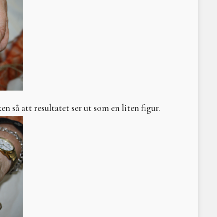
Circe sluter cirkeln
Litteraturtips – Girig-S
Paradismyten
Litteraturtips: Saivo
Nornorna
Artemis
Kultur mot natur — asar
Permakultur – ett prakt
Om anknytning och en pl
 så att resultatet ser ut som en liten figur.
Kosmetiska mått
Till försvar för kvinnan
Rotslöjd
Till Hels rike - för alla 
Picturing the Moon
Män – vad kostar de eg
Hel, härskare och hierar
Litteraturtips: Tusen oc
Inanna