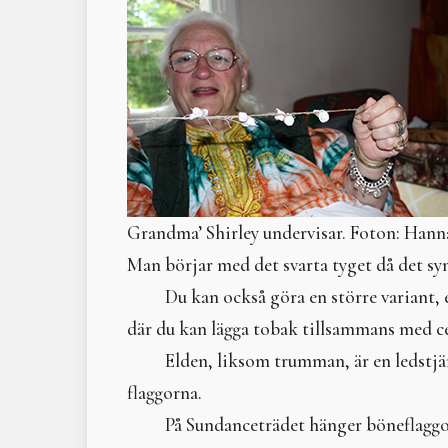
Grandma’ Shirley undervisar. Foton: Han
Man börjar med det svarta tyget då det sy
Du kan också göra en större variant, 
där du kan lägga tobak tillsammans med cede
Elden, liksom trumman, är en ledstjä
flaggorna.
På Sundanceträdet hänger böneflaggo