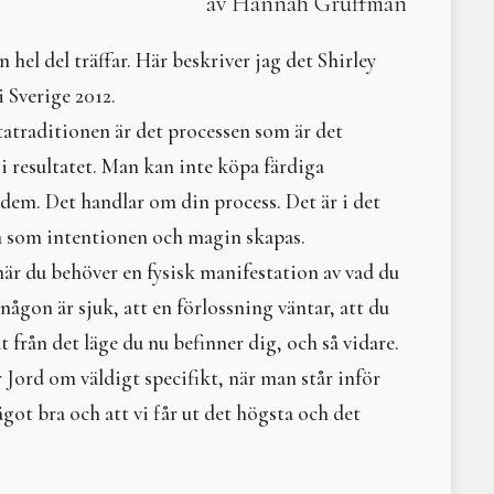
av Hannah Gruffman
Årscirkel 2025
Litteraturtips; Hindu G
Höstdagjämning 20-22/9 2024
Det var en gång - samf
Sommarsolståndsritual 6 juli 2024
Moder måne
hel del träffar. Här beskriver jag det Shirley
A Time of Expansion and Transformation
Litteraturtips: Vatten. 
 Sverige 2012.
Freja - livets Moder 3-5 maj 2024
Narren och normen
tradi­tionen är det processen som är det
Vårdagjämningshelg 22-24 mars 2024
Gaia. Urmoder – trollkvi
Välkomna på digital medlemsträff 10 mars 2024
Litteraturtips: Livets cir
 i resultatet. Man kan inte köpa färdiga
Urd – fröseminarium 9-11/2 2024
Litteraturtips: I grunde
dem. Det handlar om din process. Det är i det
Årscirkel 2024
Varifrån och varthän? -
en som intentionen och magin skapas.
Solen i våra hjärtan - vintersolstånd 2023
Livets sång
Helseminarium 3-5 november 2023
Äpple – i nyttighet, ­ve
är du behöver en fysisk manifestation av vad du
Vi komposterar 6-8 oktober 2023
Kvinnlig prepping
 någon är sjuk, att en förlossning väntar, att du
Omma och skörd 25-27 augusti 2023
Litteraturtips; Moder j
 från det läge du nu befinner dig, och så vidare.
Sommarsolstånd 1 juli 2023
Kulning – en kärlekshist
Freja – livets Moder 5-7/5 2023
Litteraturtips - The Tao
r Jord om väldigt specifikt, när man står inför
Vårdagjämningens balans och narrens betydelse i livet och i
Konsumtionens svarta 
ågot bra och att vi får ut det högsta och det
Urd – fröseminarium 24-26/2 2023
Elin Wägner hade haft 
Årscirkel 2023
Litteraturtips; Världens 
Vintersolstånd 2022
Vanasamfundet Moder Jor