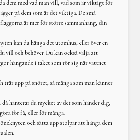
dda dem med vad man vill, vad som är viktigt för
HEXIKON
Övergångs- och förbinde
lägger på dem som är det viktiga. De små
Min måne
, flaggorna är mer för större sammanhang, din
Möte med Moder Mylla
Freja och Frölunda
Bildstenen från Smiss i 
yten kan du hänga det utomhus, eller över en
Afrodite
du vill och behöver. Du kan också välja att
Makt, herravälde och kv
gor hängande i taket som rör sig när vattnet
När indiankvinnorna tvi
Jättinnor, jättar och gu
Ner med kejsarens herr
h trär upp på snöret, så många som man känner
Hilma af Klint
Changing Woman – omva
Litteraturtips: The Grea
, då hanterar du mycket av det som händer dig,
Mytisk, magisk, mångfa
göra för få, eller för många.
Ananke - Nödvändighet
öneknyten och sätta upp stolpar att hänga dem
Litteraturtips; The God
Sunnas hjul – den eviga
tualen.
Rörelse i väven