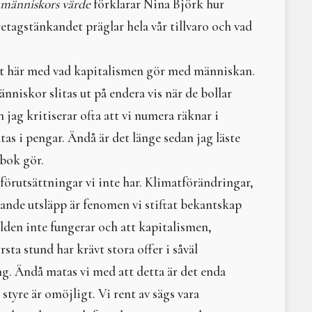
Årscirkel 2025
Litteraturtips; Hindu G
h människors värde
förklarar Nina Björk hur
Höstdagjämning 20-22/9 2024
Det var en gång - samf
agstänkandet präglar hela vår tillvaro och vad
Sommarsolståndsritual 6 juli 2024
Moder måne
A Time of Expansion and Transformation
Litteraturtips: Vatten. 
Freja - livets Moder 3-5 maj 2024
Narren och normen
det här med vad kapitalismen gör med människan.
Vårdagjämningshelg 22-24 mars 2024
Gaia. Urmoder – trollkvi
änniskor slitas ut på endera vis när de bollar
Välkomna på digital medlemsträff 10 mars 2024
Litteraturtips: Livets cir
 jag kritiserar ofta att vi numera räknar i
Urd – fröseminarium 9-11/2 2024
Litteraturtips: I grunde
Årscirkel 2024
Varifrån och varthän? -
as i pengar. Ändå är det länge sedan jag läste
Solen i våra hjärtan - vintersolstånd 2023
Livets sång
bok gör.
Helseminarium 3-5 november 2023
Äpple – i nyttighet, ­ve
 förutsättningar vi inte har. Klimatförändringar,
Vi komposterar 6-8 oktober 2023
Kvinnlig prepping
Omma och skörd 25-27 augusti 2023
Litteraturtips; Moder j
rande utsläpp är fenomen vi stiftat bekantskap
Sommarsolstånd 1 juli 2023
Kulning – en kärlekshist
rlden inte fungerar och att kapitalismen,
Freja – livets Moder 5-7/5 2023
Litteraturtips - The Tao
sta stund har krävt stora offer i såväl
Vårdagjämningens balans och narrens betydelse i livet och i
Konsumtionens svarta 
Urd – fröseminarium 24-26/2 2023
Elin Wägner hade haft 
g. Ändå matas vi med att detta är det enda
Årscirkel 2023
Litteraturtips; Världens 
 styre är omöjligt. Vi rent av sägs vara
Vintersolstånd 2022
Vanasamfundet Moder Jor