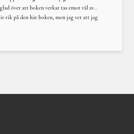
Circe sluter cirkeln
 glad över att boken verkar tas emot väl av…
Litteraturtips – Girig-S
r rik på den här boken, men jag vet att jag
Paradismyten
Litteraturtips: Saivo
Nornorna
Artemis
Kultur mot natur — asar
Permakultur – ett prakt
Om anknytning och en pl
Kosmetiska mått
Till försvar för kvinnan
Rotslöjd
Till Hels rike - för alla 
Picturing the Moon
Män – vad kostar de eg
Hel, härskare och hierar
Litteraturtips: Tusen oc
Inanna