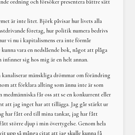
ande ordning och försöker presentera bättre sätt
Sommarsolståndsritual 2 juli 2022
Litteraturtips: Arvet eft
Vårdagjämning med svetthydda 2022
Gudinnor - levande sym
Årscirkel 2022
Litteraturtips - Tyst hav
t är inte litet. Björk påvisar hur livets alla
Solen i våra hjärtan - vintersolstånd 2021
Omma
nstdrivande företag, hur politik numera bedrivs
Helseminarium 2021
Vad har feminism med N
I trummans takt
Litteraturtips: Bilden a
 hur vi nu i kapitalismens era inte förmår
Höstsvett 2021
Demeter
le kunna vara en nedslående bok, något att plåga
Vårsvett med stombyte 2021
Litteraturtips - Braidin
 infinner sig hos mig är en helt annan.
Digital årscirkel 2021
Och männen skall lyssna
Changing Times - the Next Step to Becoming Who We Are. 
Den som ser banden till
om kanaliserar mänskliga drömmar om förändring
Solen i våra hjärtan - vintersolstånd 2024
Litteraturtips – Den sv
Vintersolstånd 2024
Moder Jord och ekofem
om att förklara allting som ännu inte är som
Tankar kring jord
en medmänniska får oss att se en konkurrent eller
Litteraturtips - Trädens 
t att jag inget har att tillägga. Jag går stärkt ur
Om skogsrået och andr
Elisabeth Tamm – ­kvinn
ag har fått ord till mina tankar, jag har fått
The Fundaments of Buil
fått större djup i min övertygelse. Genom hela
Litteraturtips: The Daw
vit upp så många citat att jag skulle kunna få
Litteraturtips Häxans ha