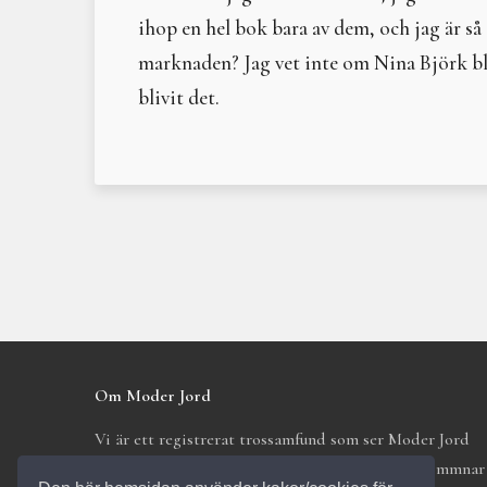
ihop en hel bok bara av dem, och jag är så
marknaden? Jag vet inte om Nina Björk bli
blivit det.
Om Moder Jord
Vi är ett registrerat trossamfund som ser Moder Jord
som den skapande och födande kraften. Vi välkommnar