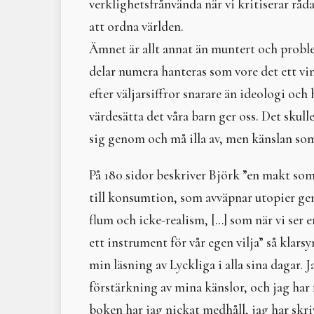
verklighetsfrånvända när vi kritiserar råd
att ordna världen.
Ämnet är allt annat än muntert och probleme
delar numera hanteras som vore det ett vi
efter väljarsiffror snarare än ideologi och
värdesätta det våra barn ger oss. Det skul
sig genom och må illa av, men känslan som
På 180 sidor beskriver Björk ”en makt s
till konsumtion, som avväpnar utopier gen
flum och icke-realism, […] som när vi ser 
ett instrument för vår egen vilja” så klarsyn
min läsning av Lyckliga i alla sina dagar. J
förstärkning av mina känslor, och jag har 
boken har jag nickat medhåll, jag har skri