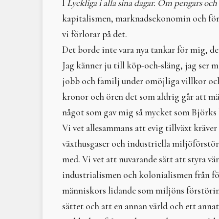
I
Lyckliga i alla sina dagar. Om pengars oc
kapitalismen, marknadsekonomin och föret
vi förlorar på det.
Det borde inte vara nya tankar för mig, 
Jag känner ju till köp-och-släng, jag ser m
jobb och familj under omöjliga villkor och
kronor och ören det som aldrig går att mät
något som gav mig så mycket som Björks 
Vi vet allesammans att evig tillväxt kräver
växthusgaser och industriella miljöförstö
med. Vi vet att nuvarande sätt att styra vä
industrialismen och kolonialismen från för
människors lidande som miljöns förstörin
sättet och att en annan värld och ett annat