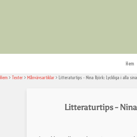
Skip
to
content
Hem
Om M
Hem
Texter
Månvävsartiklar
Litteraturtips - Nina Björk: Lyckliga i alla sin
Organ
Medl
Invig
Riktli
Litteraturtips - Nina
Hede
Minn
Kont