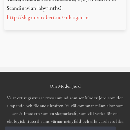
Scandinavian labyrinths).
http://slagruta.robert.nu/sida09.htm
Om Moder Jord
Vi är ett registrerat trossamfund som ser Moder Jord som den
skapande och födande kraften. Vi välkommnar människor som
ser Allmodern som en skaparkraft, som vill verka för en
ekologisk livsstil samt värnar mångfald och alla varelsers lika
värde.