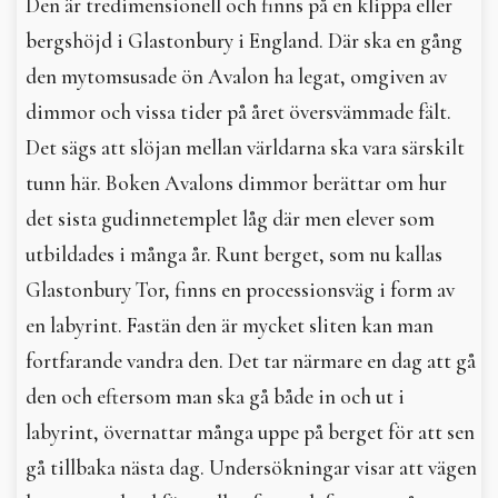
Den är tredimensionell och finns på en klippa eller
bergshöjd i Glastonbury i England. Där ska en gång
den mytomsusade ön Avalon ha legat, omgiven av
dimmor och vissa tider på året översvämmade fält.
Det sägs att slöjan mellan världarna ska vara särskilt
tunn här. Boken Avalons dimmor berättar om hur
det sista gudinnetemplet låg där men elever som
utbildades i många år. Runt berget, som nu kallas
Glastonbury Tor, finns en processionsväg i form av
en labyrint. Fastän den är mycket sliten kan man
fortfarande vandra den. Det tar närmare en dag att gå
den och eftersom man ska gå både in och ut i
labyrint, övernattar många uppe på berget för att sen
gå tillbaka nästa dag. Undersökningar visar att vägen