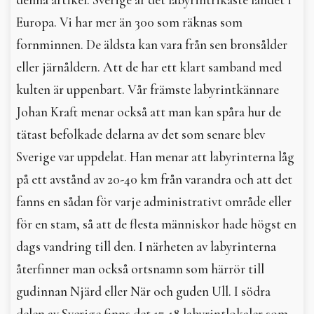
Europa. Vi har mer än 300 som räknas som
fornminnen. De äldsta kan vara från sen bronsålder
eller järnåldern. Att de har ett klart samband med
kulten är uppenbart. Vår främste labyrintkännare
Johan Kraft menar också att man kan spåra hur de
tätast befolkade delarna av det som senare blev
Sverige var uppdelat. Han menar att labyrinterna låg
på ett avstånd av 20-40 km från varandra och att det
fanns en sådan för varje administrativt område eller
för en stam, så att de flesta människor hade högst en
dags vandring till den. I närheten av labyrinterna
återfinner man också ortsnamn som härrör till
gudinnan Njärd eller När och guden Ull. I södra
delen av Sverige finns det 17-18 labyrintlokaler som