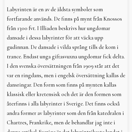
In English
Labyrinten är en av de äldsta symboler som
fortfarande används. De finns på mynt från Knossos
från 1300 fvt. I Illiaden beskrivs hur ungdomar
dansade i dessa labyrinter för att väcka upp
gudinnan. De dansade i vilda språng tills de kom i
trance. Endast unga giftasvuxna ungdomar fick delta.
I den svenska översättningen från 1909 står att det
var en ringdans, men i engelsk översättning kallas de
dansringar. Den form som finns på mynten kallas
klassisk eller kretensisk och det är den formen som
återfinns i alla labyrinter i Sverige. Det finns också
andra former av labyrinter som den från katedralen i
Chartres, Frankrike, men de behandlar jag inte i
denna artikel. Sverige är det labyrintrikaste landet i