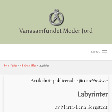
Skip
to
content
Vanasamfundet Moder Jord
MENY
Hem
Texter
Månvävsartiklar
Labyrinter
Hem
Aktiviteter
Artikeln är publicerad i sjätte
Månväven
Texter
Labyrinter
Diverse
av Märta-Lena Bergstedt