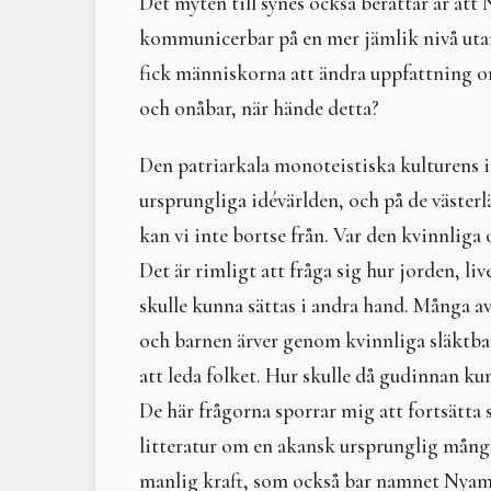
Det myten till synes också berättar är att
kommunicerbar på en mer jämlik nivå utan
fick människorna att ändra uppfattning om
och onåbar, när hände detta?
Den patriarkala monoteistiska kulturens
ursprungliga idévärlden, och på de väster
kan vi inte bortse från. Var den kvinnli
Det är rimligt att fråga sig hur jorden, 
skulle kunna sättas i andra hand. Många a
och barnen ärver genom kvinnliga släktba
att leda folket. Hur skulle då gudinnan k
De här frågorna sporrar mig att fortsätta 
litteratur om en akansk ursprunglig mång
manlig kraft, som också bar namnet Nya