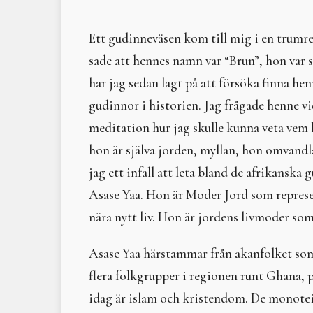
Ett gudinneväsen kom till mig i en trumre
sade att hennes namn var “Brun”, hon va
har jag sedan lagt på att försöka finna h
gudinnor i historien. Jag frågade henne vid 
meditation hur jag skulle kunna veta vem 
hon är själva jorden, myllan, hon omvandlar
jag ett infall att leta bland de afrikanska 
Asase Yaa. Hon är Moder Jord som represen
nära nytt liv. Hon är jordens livmoder som
Asase Yaa härstammar från akanfolket som
flera folkgrupper i regionen runt Ghana, p
idag är islam och kristendom. De monoteis