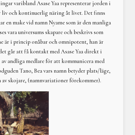
ningar varibland Asase Yaa representerar jorden i
Sommarsolståndsritual 2 juli 2022
Litteraturtips: Arvet eft
Vårdagjämning med svetthydda 2022
Gudinnor - levande sym
iv och kontinuerlig näring åt livet. Det finns
Årscirkel 2022
Litteraturtips - Tyst hav
a har en make vid namn Nyame som är den manliga
Solen i våra hjärtan - vintersolstånd 2021
Omma
ses vara universums skapare och beskrivs som
Helseminarium 2021
Vad har feminism med N
I trummans takt
Litteraturtips: Bilden a
e är i princip onåbar och omnipotent, han är
Höstsvett 2021
Demeter
 det går att få kontakt med Asase Yaa direkt i
Vårsvett med stombyte 2021
Litteraturtips - Braidin
 av andliga medlare för att kommunicera med
Digital årscirkel 2021
Och männen skall lyssna
Changing Times - the Next Step to Becoming Who We Are. 
Den som ser banden till
lodguden Tano, Bea vars namn betyder plats/läge,
Solen i våra hjärtan - vintersolstånd 2024
Litteraturtips – Den sv
 av skojare, (namnvariationer förekommer).
Vintersolstånd 2024
Moder Jord och ekofem
Tankar kring jord
Litteraturtips - Trädens 
Om skogsrået och andr
Elisabeth Tamm – ­kvinn
The Fundaments of Buil
Litteraturtips: The Daw
Litteraturtips Häxans ha