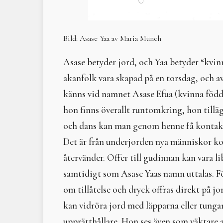
Bild: Asase Yaa av Maria Munch
Asase betyder jord, och Yaa betyder “kvinn
akanfolk vara skapad på en torsdag, och a
känns vid namnet Asase Efua (kvinna född
hon finns överallt runtomkring, hon tillä
och dans kan man genom henne få kontakt
Det är från underjorden nya människor ko
återvänder. Offer till gudinnan kan vara li
samtidigt som Asase Yaas namn uttalas. Fö
om tillåtelse och dryck offras direkt på jo
kan vidröra jord med läpparna eller tunga
upprätthållare. Hon ses även som väktare a