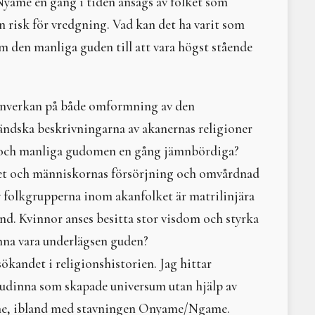
 Nyame en gång i tiden ansågs av folket som
Att arbeta och leva med
En fiskarsames shaman
 risk för vredgning. Vad kan det ha varit som
Medan shamanen kammar
 den manliga guden till att vara högst stående
Vi dansar till jordmoder
Lakota böneknyten
Sommarkurs och tretton 
Moder motstånd
 inverkan på både omformning av den
Litteraturtips: Vargatta
ländska beskrivningarna av akanernas religioner
Om Monica Sjöö
ga och manliga gudomen en gång jämnbördiga?
Litteraturtips - Nina Bjö
En natt, en dag, en upp
livet och människornas försörjning och omvårdnad
Three States of Reality
v folkgrupperna inom akanfolket är matrilinjära
Native American Ritual 
nd. Kvinnor anses besitta stor visdom och styrka
Fötter och rötter – kon
Himladrottningar
unna vara underlägsen guden?
Denna dagen ett liv…
sökandet i religionshistorien. Jag hittar
Vi behöver varandra, n
udinna som skapade universum utan hjälp av
Gamla europeiska figuri
Nerthus och hennes va
me, ibland med stavningen Onyame/Ngame.