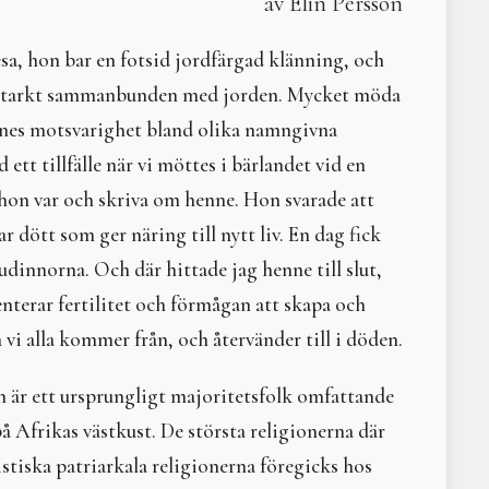
av Elin Persson
Årscirkel 2025
Litteraturtips; Hindu G
Höstdagjämning 20-22/9 2024
Det var en gång - samf
Sommarsolståndsritual 6 juli 2024
Moder måne
sa, hon bar en fotsid jordfärgad klänning, och
A Time of Expansion and Transformation
Litteraturtips: Vatten. 
r starkt sammanbunden med jorden. Mycket möda
Freja - livets Moder 3-5 maj 2024
Narren och normen
ennes motsvarighet bland olika namngivna
Vårdagjämningshelg 22-24 mars 2024
Gaia. Urmoder – trollkvi
Välkomna på digital medlemsträff 10 mars 2024
Litteraturtips: Livets cir
ett tillfälle när vi möttes i bärlandet vid en
Urd – fröseminarium 9-11/2 2024
Litteraturtips: I grunde
hon var och skriva om henne. Hon svarade att
Årscirkel 2024
Varifrån och varthän? -
 dött som ger näring till nytt liv. En dag fick
Solen i våra hjärtan - vintersolstånd 2023
Livets sång
Helseminarium 3-5 november 2023
Äpple – i nyttighet, ­ve
gudinnorna. Och där hittade jag henne till slut,
Vi komposterar 6-8 oktober 2023
Kvinnlig prepping
terar fertilitet och förmågan att skapa och
Omma och skörd 25-27 augusti 2023
Litteraturtips; Moder j
 vi alla kommer från, och återvänder till i döden.
Sommarsolstånd 1 juli 2023
Kulning – en kärlekshist
Freja – livets Moder 5-7/5 2023
Litteraturtips - The Tao
 är ett ursprungligt majoritetsfolk omfattande
Vårdagjämningens balans och narrens betydelse i livet och i
Konsumtionens svarta 
Urd – fröseminarium 24-26/2 2023
Elin Wägner hade haft 
å Afrikas västkust. De största religionerna där
Årscirkel 2023
Litteraturtips; Världens 
tiska patriarkala religionerna föregicks hos
Vintersolstånd 2022
Vanasamfundet Moder Jor