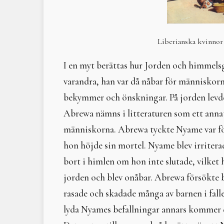
Liberianska kvinnor 
I en myt berättas hur Jorden och himmel
varandra, han var då nåbar för människor
bekymmer och önskningar. På jorden levd
Abrewa nämns i litteraturen som ett anna
människorna. Abrewa tyckte Nyame var fö
hon höjde sin mortel. Nyame blev irriterad
bort i himlen om hon inte slutade, vilket 
jorden och blev onåbar. Abrewa försökte b
rasade och skadade många av barnen i fall
lyda Nyames befallningar annars kommer de