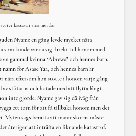
Circe sluter cirkeln
Litteraturtips – Girig-S
Paradismyten
stöter kassava i sina mortlar
Litteraturtips: Saivo
Nornorna
sguden Nyame en gång levde mycket nära
Artemis
na som kunde vända sig direkt till honom med
Kultur mot natur — asar
Permakultur – ett prakt
e en gammal kvinna “Abrewa” och hennes barn.
Om anknytning och en pl
t namn för Asase Yaa, och hennes barn är
Kosmetiska mått
r nära eftersom hon stötte i honom varje gång
Till försvar för kvinnan
Rotslöjd
 av stötarna och hotade med att flytta långt
Till Hels rike - för alla 
hon inte gjorde. Nyame gav sig då iväg från
Picturing the Moon
ygga ett torn för att få tillbaka honom men det
Män – vad kostar de eg
Hel, härskare och hierar
et. Myten sägs berätta att människorna måste
Litteraturtips: Tusen oc
t återigen att inträffa en liknande katastrof.
Inanna