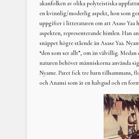
akanfolken av olika polyteistiska uppfatt
en kvinnlig/moderlig aspekt, hon som ger l
uppgifter i litteraturen om att Asase Ya
aspekten, representerande himlen. Han an
snäppet högre stående än Asase Yaa. Nyam
“den som ser allt”, om än välvillig. Medan
naturen behöver människorna använda sig
Nyame. Paret fick tre barn tillsammans, f
och Anansi som är en halvgud och en form