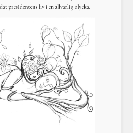
Övergångs- och förbinde
t presidentens liv i en allvarlig olycka.
Min måne
Möte med Moder Mylla
Freja och Frölunda
Bildstenen från Smiss i 
Afrodite
Makt, herravälde och kv
När indiankvinnorna tvi
Jättinnor, jättar och gu
Ner med kejsarens herr
Hilma af Klint
Changing Woman – omva
Litteraturtips: The Grea
Mytisk, magisk, mångfa
Ananke - Nödvändighet
Litteraturtips; The God
Sunnas hjul – den eviga
Rörelse i väven