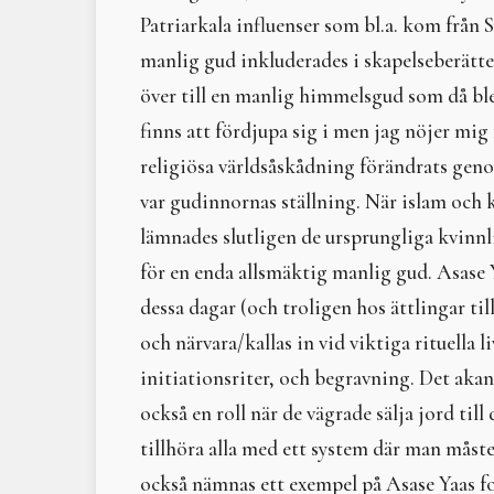
Patriarkala influenser som bl.a. kom frå
manlig gud inkluderades i skapelseberättel
över till en manlig himmelsgud som då ble
finns att fördjupa sig i men jag nöjer mig 
religiösa världsåskådning förändrats genom
var gudinnornas ställning. När islam och 
lämnades slutligen de ursprungliga kvinnl
för en enda allsmäktig manlig gud. Asase Y
dessa dagar (och troligen hos ättlingar ti
och närvara/kallas in vid viktiga rituell
initiationsriter, och begravning. Det akan
också en roll när de vägrade sälja jord til
tillhöra alla med ett system där man måst
också nämnas ett exempel på Asase Yaas fo