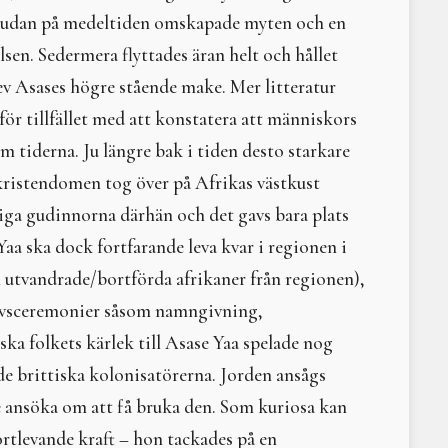
Intervju med Shirley E
n Sudan på medel­tiden omskapade myten och en
Ragnarök, pandemi och 
sen. Sedermera flyttades äran helt och hållet
Litteraturtips: Naturen 
Tara
v Asases högre stående make. Mer litteratur
När pendeln slår över
för tillfället med att konstatera att människors
Labyrinter
 tiderna. Ju längre bak i tiden desto starkare
Solens gudinna i nordis
HOMO IMBIBIS
kristendomen tog över på Afrikas västkust
Moder Jords helande ska
iga gudinnorna därhän och det gavs bara plats
Medusa
aa ska dock fortfarande leva kvar i regionen i
Litteraturtips – Naomi M
Hathor
ll utvandrade/bortförda afrikaner från regionen),
Komplett komplementär
a livsceremonier såsom namngivning,
Den ekonomiska enfalde
ska folkets kärlek till Asase Yaa spelade nog
Att leva med Moder Jor
Uråldrig kunskap
l de brittiska kolonisatörerna. Jorden ansågs
I sat by the ocean and 
e ansöka om att få bruka den. Som kuriosa kan
Loke
rtlevande kraft – hon tackades på en
HEXIKON