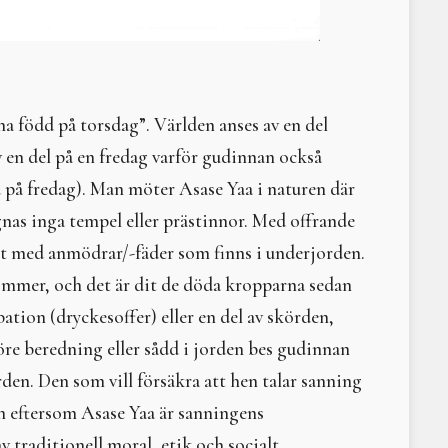
Sommarkurs och tretton 
Livets dans – återskap
Gammelmor Spindel
Nerthus
Kybele och Çatalhöyük: 
a född på torsdag”. Världen anses av en del
Hel
v en del på en fredag varför gudinnan också
Litteraturtips - Den Sa
Omedvetna könsnorme
 på fredag). Man möter Asase Yaa i naturen där
Lilith
gnas inga tempel eller prästinnor. Med offrande
I Gammelmor Spindels n
 med anmödrar/-fäder som finns i underjorden.
Litteraturtips: Det vild
Djur och människa i for
mmer, och det är dit de döda kropparna sedan
Eken talar...
bation (dryckesoffer) eller en del av skörden,
Trädgårdsterapi som reh
re beredning eller sådd i jorden bes gudinnan
Komtemåtta – en banbry
Litteraturtips: När ele
rden. Den som vill försäkra att hen talar sanning
Dansa med mod på denn
n eftersom Asase Yaa är sanningens
Vi firar vintersolståndet
v traditionell moral, etik och socialt