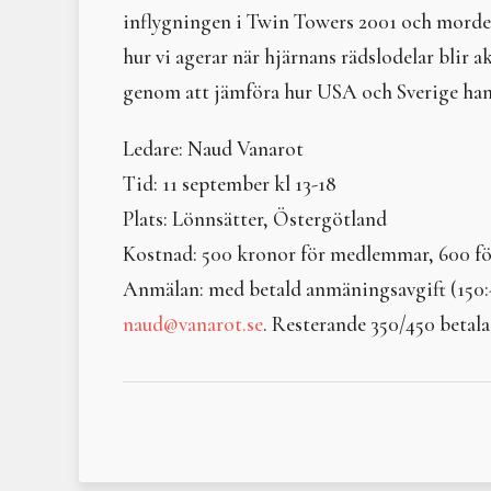
inflygningen i Twin Towers 2001 och mordet
hur vi agerar när hjärnans rädslodelar blir a
genom att jämföra hur USA och Sverige hant
Ledare: Naud Vanarot
Tid: 11 september kl 13-18
Plats: Lönnsätter, Östergötland
Kostnad: 500 kronor för medlemmar, 600 fö
Anmälan: med betald anmäningsavgift (150:-) 
naud@vanarot.se
. Resterande 350/450 betalas