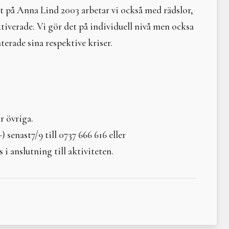
Årscirkel 2025
Litteraturtips; Hindu G
 på Anna Lind 2003 arbetar vi också med rädslor,
Höstdagjämning 20-22/9 2024
Det var en gång - samf
Sommarsolståndsritual 6 juli 2024
ktiverade. Vi gör det på individuell nivå men ocksa
Moder måne
A Time of Expansion and Transformation
Litteraturtips: Vatten. 
erade sina respektive kriser.
Freja - livets Moder 3-5 maj 2024
Narren och normen
Vårdagjämningshelg 22-24 mars 2024
Gaia. Urmoder – trollkvi
Välkomna på digital medlemsträff 10 mars 2024
Litteraturtips: Livets cir
Urd – fröseminarium 9-11/2 2024
Litteraturtips: I grunde
Årscirkel 2024
Varifrån och varthän? -
Solen i våra hjärtan - vintersolstånd 2023
Livets sång
r övriga.
Helseminarium 3-5 november 2023
Äpple – i nyttighet, ­ve
senast7/9 till 0737 666 616 eller
Vi komposterar 6-8 oktober 2023
Kvinnlig prepping
Omma och skörd 25-27 augusti 2023
Litteraturtips; Moder j
 i anslutning till aktiviteten.
Sommarsolstånd 1 juli 2023
Kulning – en kärlekshist
Freja – livets Moder 5-7/5 2023
Litteraturtips - The Tao
Vårdagjämningens balans och narrens betydelse i livet och i
Konsumtionens svarta 
Urd – fröseminarium 24-26/2 2023
Elin Wägner hade haft 
Årscirkel 2023
Litteraturtips; Världens 
Vintersolstånd 2022
Vanasamfundet Moder Jor