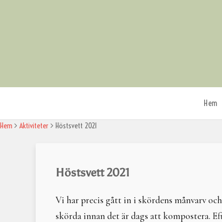
Skip
to
content
Hem
Om M
Hem
Aktiviteter
Höstsvett 2021
Organ
Medl
Invig
Riktli
Höstsvett 2021
Hede
Minn
Kont
Vi har precis gått in i skördens månvarv o
skörda innan det är dags att kompostera. E