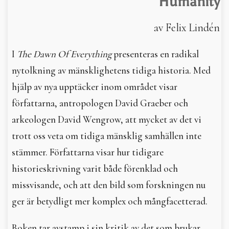
Humanity
In English
av Felix Lindén
I
The Dawn Of Everything
presenteras en radikal
nytolkning av mänsklighetens tidiga historia. Med
hjälp av nya upptäcker inom området visar
författarna, antropologen David Graeber och
arkeologen David Wengrow, att mycket av det vi
trott oss veta om tidiga mänsklig samhällen inte
stämmer. Författarna visar hur tidigare
historieskrivning varit både förenklad och
missvisande, och att den bild som forskningen nu
ger är betydligt mer komplex och mångfacetterad.
Boken tar avstamp i sin kritik av det som brukar