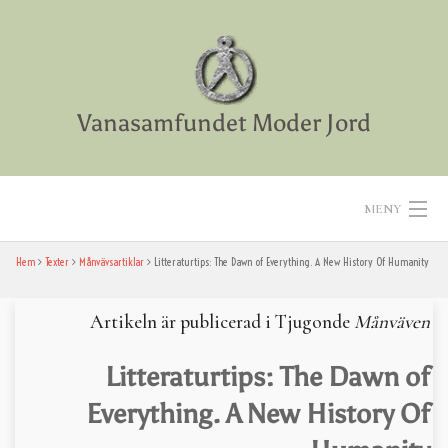
Skip
to
content
Vanasamfundet Moder Jord
MENY
Hem
Texter
Månvävsartiklar
Litteraturtips: The Dawn of Everything. A New History Of Humanity
Hem
Aktiviteter
Artikeln är publicerad i Tjugonde
Månväven
Texter
Litteraturtips: The Dawn of
Everything. A New History Of
Diverse