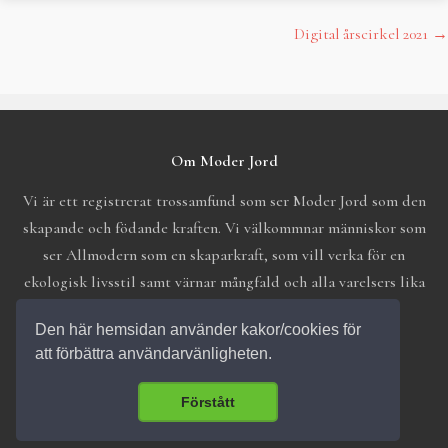
Digital årscirkel 2021
→
Post
navigation
Om Moder Jord
Vi är ett registrerat trossamfund som ser Moder Jord som den
skapande och födande kraften. Vi välkommnar människor som
ser Allmodern som en skaparkraft, som vill verka för en
ekologisk livsstil samt värnar mångfald och alla varelsers lika
värde.
Den här hemsidan använder kakor/cookies för
att förbättra användarvänligheten.
Förstått