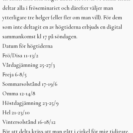
In English
deltar alla i fröseminariet och därefter väljer man
ytterligare tre helger (eller fler om man vill). För dem
som inte deltagit en av högtiderna erbjuds en digital
sammankomst kl 17 på söndagen.
Datum för högtiderna
Frö/Disa 11-13/2
Vårdagjämning 25-27/3
Freja 6-8/5
Sommarsolstånd 17-19/6
Omma 12-14/8
Höstdagjämning 23-25/9
Hel 21-23/10
Vintersolstånd 16-18/12
För att delta krävs att man gått i cirkel för mig tidigare.