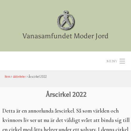
Skip
to
content
Vanasamfundet Moder Jord
MENY
Hem
Aktiviteter
Årscirkel 2022
Hem
Aktiviteter
Årscirkel 2022
Texter
Detta är en annorlunda årscirkel. Så som världen och
kvinnors liv ser ut nu är det väldigt svårt att binda sig till
Diverse
en cirkel med åtta helger under ett solvarv. I denna cirkel