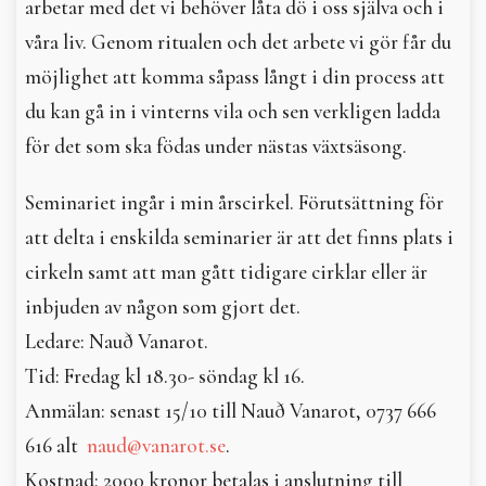
arbetar med det vi behöver låta dö i oss själva och i
In English
våra liv. Genom ritualen och det arbete vi gör får du
möjlighet att komma såpass långt i din process att
du kan gå in i vinterns vila och sen verkligen ladda
för det som ska födas under nästas växtsäsong.
Seminariet ingår i min årscirkel. Förutsättning för
att delta i enskilda seminarier är att det finns plats i
cirkeln samt att man gått tidigare cirklar eller är
inbjuden av någon som gjort det.
Ledare: Nauð Vanarot.
Tid: Fredag kl 18.30- söndag kl 16.
Anmälan: senast 15/10 till Nauð Vanarot, 0737 666
616 alt
naud@vanarot.se
.
Kostnad: 2000 kronor betalas i anslutning till