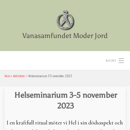
Skip
to
content
Vanasamfundet Moder Jord
MENY
Hem
Aktiviteter
Helseminarium 3-5 november 2023
Hem
Aktiviteter
Helseminarium 3-5 november
2023
Texter
Diverse
I en kraftfull ritual möter vi Hel i sin dödsaspekt och