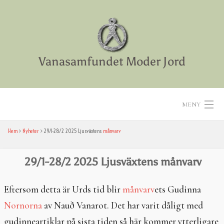
Skip
to
content
Vanasamfundet Moder Jord
MENY
Hem
Nyheter
29/1-28/2 2025 Ljusväxtens
månvarv
Hem
Aktiviteter
29/1-28/2 2025 Ljusväxtens
månvarv
Texter
Eftersom detta är Urds tid blir
månvarv
ets Gudinna
Nornorna
av Nauð Vanarot. Det har varit dåligt med
Diverse
gudinneartiklar på sista tiden så här kommer ytterligare