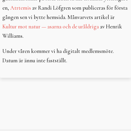
In English
en,
Atrtemis
av Randi Löfgren som publiceras för första
gången sen vi bytte hemsida. Månvarvets artikel är
Kultur mot natur — asarna och de uråldriga
av Henrik
Williams.
Under våren kommer vi ha digitalt medlemsmöte.
Datum är ännu inte fastställt.
Post