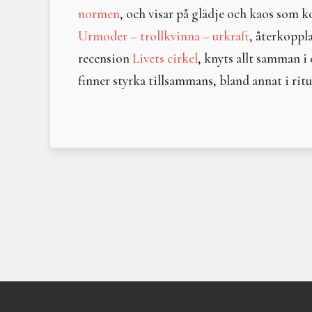
normen
, och visar på glädje och kaos som k
Urmoder – trollkvinna – urkraft
, återkoppla
recension
Livets cirkel
, knyts allt samman i
finner styrka tillsammans, bland annat i ritu
Post
navigation