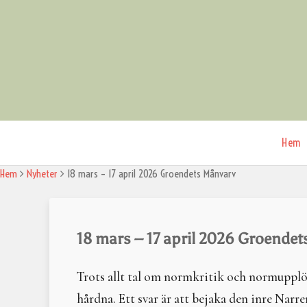
Skip
to
content
Hem
Om M
Hem
Nyheter
18 mars – 17 april 2026 Groendets Månvarv
Organ
Medl
Invig
Riktli
18 mars – 17 april 2026 Groende
Hede
Minn
Kont
Trots allt tal om normkritik och normupplös
hårdna. Ett svar är att bejaka den inre Narr